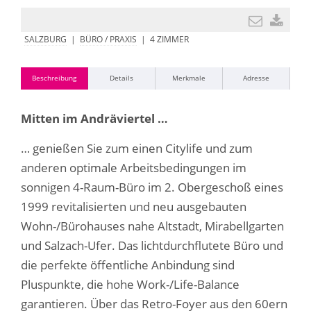
SALZBURG
|
BÜRO / PRAXIS
| 4 ZIMMER
Beschreibung
Details
Merkmale
Adresse
Mitten im Andräv
iertel …
… genießen Sie zum einen Citylife und zum
anderen optimale Arbeitsbedingungen
im
sonnigen 4-Raum-Büro im 2. Obergeschoß eines
1999 revitalisierten und neu ausgebauten
Wohn-/Bu
rohauses nahe Altstadt, Mirabellgarten
und Salzach-Ufer. Das lichtdurchflutete Büro und
die perfekte öffentliche Anbindung sind
Pluspunkte, die hohe Work-/Life-Balance
garantieren. Ü
ber das Retro-Foyer aus den 60ern