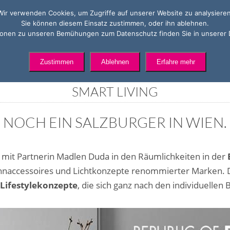
Wir verwenden Cookies, um Zugriffe auf unserer Website zu analysieren
Sie können diesem Einsatz zustimmen, oder ihn ablehnen.
tionen zu unseren Bemühungen zum Datenschutz finden Sie in unserer 
Zustimmen
Ablehnen
Erfahre mehr
Inneneinrichtung
·
Wien
SMART LIVING
NOCH EIN SALZBURGER IN WIEN.
mit Partnerin Madlen Duda in den Räumlichkeiten in der
hnaccessoires und Lichtkonzepte renommierter Marken. Da
Lifestylekonzepte
, die sich ganz nach den individuellen